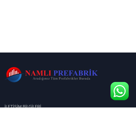
İLETIŞIM BILGILERI
Musazade Mahallesi, İnönü Blv. No:95, 08200 Arhavi/Artvin