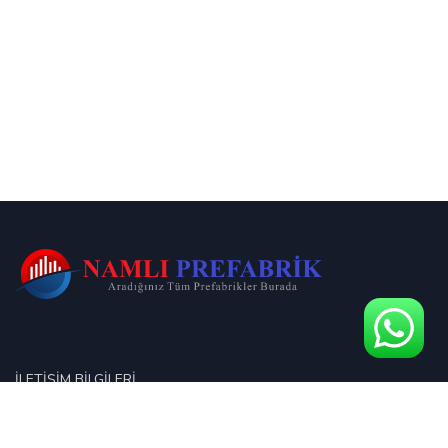
İLETIŞIM BILGILERI
Musazade Mahallesi, İnönü Blv. No:95, 08200 Arhavi/Artvin