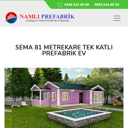
0466 312 60 08
-
0536 344 60 36
SEMA 81 METREKARE TEK KATLI
PREFABRIK EV